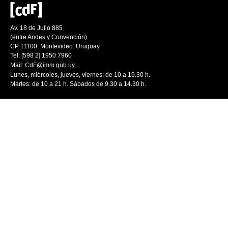
Av. 18 de Julio 885
(entre Andes y Convención)
CP 11100. Montevideo. Uruguay
Tel: [598 2] 1950 7960
Mail:
CdF@imm.gub.uy
Lunes, miércoles, jueves, viernes: de 10 a 19.30 h.
Martes: de 10 a 21 h. Sábados de 9.30 a 14.30 h.