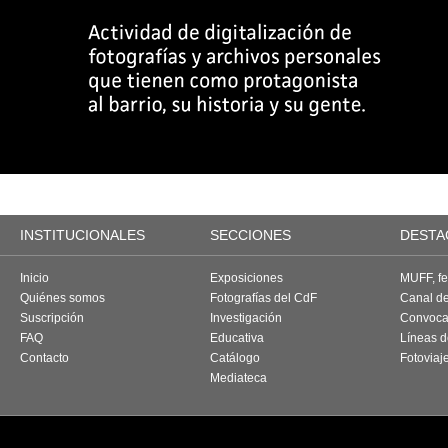
INSTITUCIONALES
SECCIONES
DESTA
Inicio
Exposiciones
MUFF, fes
Quiénes somos
Fotografías del CdF
Canal d
Suscripción
Investigación
Convoca
FAQ
Educativa
Líneas d
Contacto
Catálogo
Fotoviaj
Mediateca