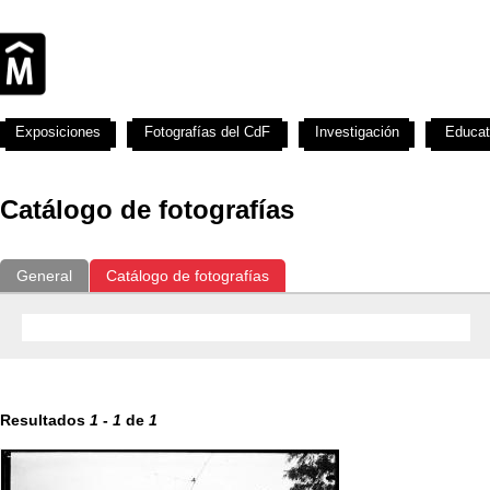
Exposiciones
Fotografías del CdF
Investigación
Educat
Catálogo de fotografías
General
Catálogo de fotografías
Resultados
1
-
1
de
1