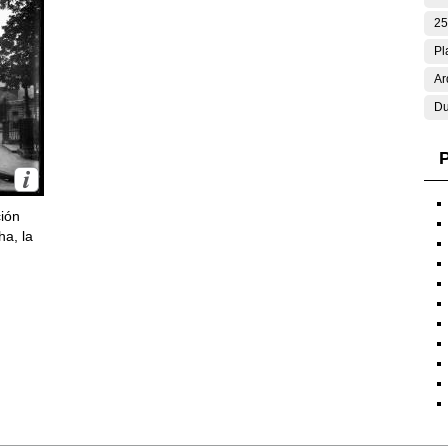
25
Pl
Ar
Du
P
ción
ha, la