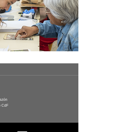
Razón
e CdF