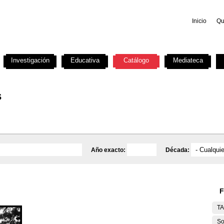
Inicio
Qu
Investigación
Educativa
Catálogo
Mediateca
s
Año exacto:
Década:
F
T
So