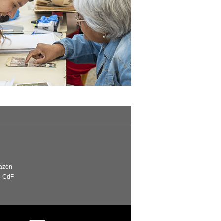
Razón
e CdF