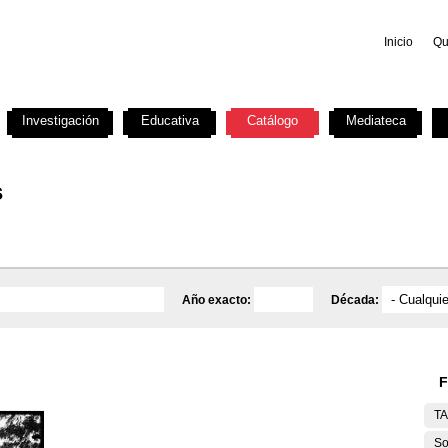
Inicio
Qu
Investigación
Educativa
Catálogo
Mediateca
s
Año exacto:
Década:
F
T
So