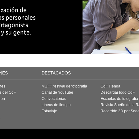
NES
DESTACADOS
nes
MUFF, festival de fotografía
CdF Tienda
as del CdF
Canal de YouTube
Descargar logo CdF
ión
Convocatorias
Escuelas de fotografía
Líneas de tiempo
Revista Sueño de la 
Fotoviaje
Recorrido 3D por Sed
a