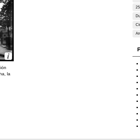
25
Du
Ci
Ar
P
ción
ha, la