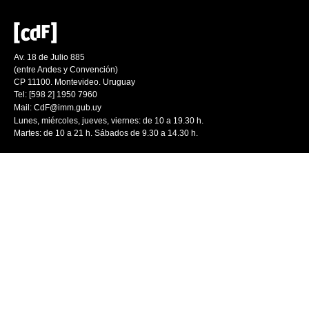
Av. 18 de Julio 885
(entre Andes y Convención)
CP 11100. Montevideo. Uruguay
Tel: [598 2] 1950 7960
Mail:
CdF@imm.gub.uy
Lunes, miércoles, jueves, viernes: de 10 a 19.30 h.
Martes: de 10 a 21 h. Sábados de 9.30 a 14.30 h.