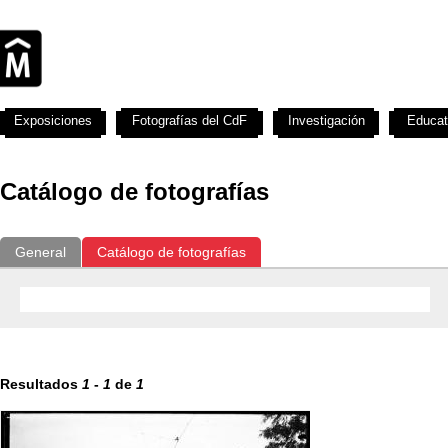
Exposiciones
Fotografías del CdF
Investigación
Educat
Catálogo de fotografías
General
Catálogo de fotografías
Resultados
1
-
1
de
1