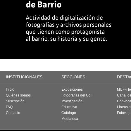
INSTITUCIONALES
SECCIONES
DESTA
Inicio
Exposiciones
MUFF, fes
Quiénes somos
Fotografías del CdF
Canal d
Suscripción
Investigación
Convoca
FAQ
Educativa
Líneas d
Contacto
Catálogo
Fotoviaj
Mediateca