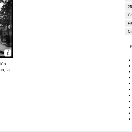
25
Ca
Pa
Ci
P
ción
ha, la