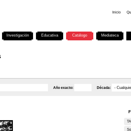
Inicio
Qu
Investigación
Educativa
Catálogo
Mediateca
s
Año exacto:
Década:
F
T
So