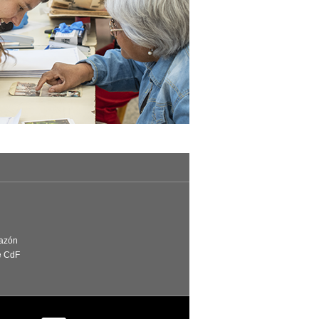
Razón
e CdF