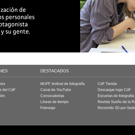
NES
DESTACADOS
nes
MUFF, festival de fotografía
CdF Tienda
as del CdF
Canal de YouTube
Descargar logo CdF
ión
Convocatorias
Escuelas de fotografía
Líneas de tiempo
Revista Sueño de la 
Fotoviaje
Recorrido 3D por Sed
a