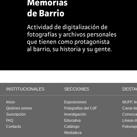
INSTITUCIONALES
SECCIONES
DESTA
Inicio
Exposiciones
MUFF, fes
Quiénes somos
Fotografías del CdF
Canal d
Suscripción
Investigación
Convoca
FAQ
Educativa
Líneas d
Contacto
Catálogo
Fotoviaj
Mediateca