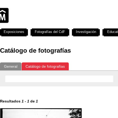
Exposiciones
Fotografías del CdF
Investigación
Educat
Catálogo de fotografías
General
Catálogo de fotografías
Resultados
1
-
1
de
1