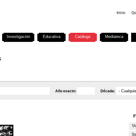
Inicio
Qu
Investigación
Educativa
Catálogo
Mediateca
s
Año exacto:
Década:
F
T
So