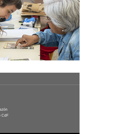
Razón
e CdF