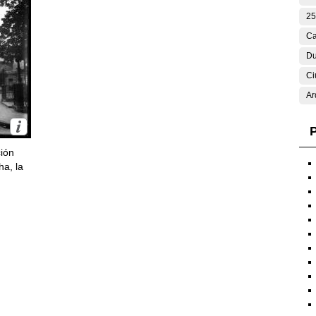
25
Ca
Du
Ci
Ar
P
ción
ha, la