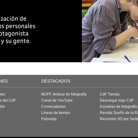
NES
DESTACADOS
nes
MUFF, festival de fotografía
CdF Tienda
as del CdF
Canal de YouTube
Descargar logo CdF
ión
Convocatorias
Escuelas de fotografía
Líneas de tiempo
Revista Sueño de la 
Fotoviaje
Recorrido 3D por Sed
a