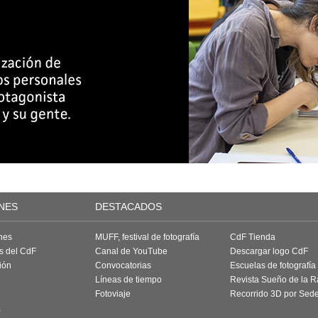
NES
DESTACADOS
nes
MUFF, festival de fotografía
CdF Tienda
as del CdF
Canal de YouTube
Descargar logo CdF
ión
Convocatorias
Escuelas de fotografía
Líneas de tiempo
Revista Sueño de la 
Fotoviaje
Recorrido 3D por Sed
a