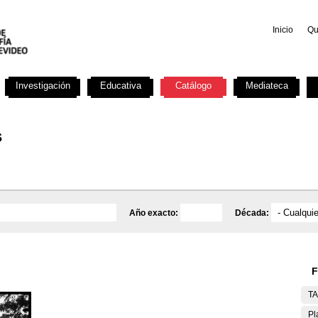
Inicio
Qu
Investigación
Educativa
Catálogo
Mediateca
s
Año exacto:
Década:
F
T
Pl