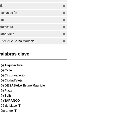
lís
rcunvalación
lle
quitectura
udad Vieja
 ZABALA Bruno Mauricio
alabras clave
(-)
Arquitectura
(-)
Calle
(-)
Circunvalación
(-)
Ciudad Vieja
(-)
DE ZABALA Bruno Mauricio
(-)
Plaza
(-)
Solís
(-)
TARANCO
25 de Mayo (1)
Durango (1)