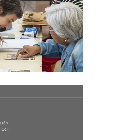
Razón
e CdF