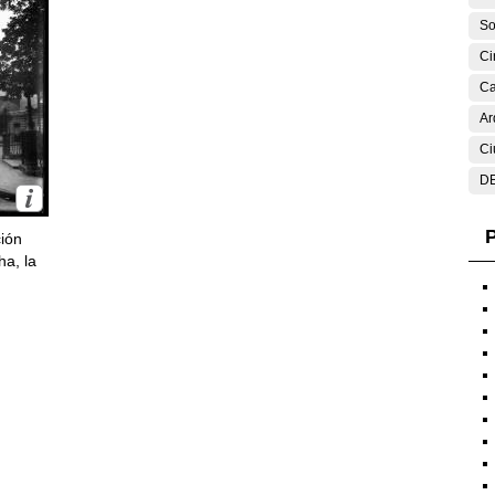
So
Ci
Ca
Ar
Ci
DE
P
ción
ha, la