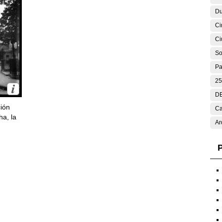
Du
Ci
Ci
So
Pa
25
DE
ción
Ca
ha, la
Ar
P