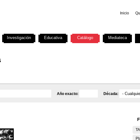
Inicio
Qu
Investigación
Educativa
Catálogo
Mediateca
s
Año exacto:
Década:
F
T
Pl