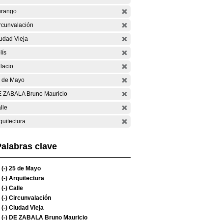
rango
rcunvalación
udad Vieja
lís
lacio
 de Mayo
 ZABALA Bruno Mauricio
lle
quitectura
alabras clave
(-)
25 de Mayo
(-)
Arquitectura
(-)
Calle
(-)
Circunvalación
(-)
Ciudad Vieja
(-)
DE ZABALA Bruno Mauricio