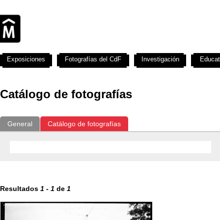
Exposiciones
Fotografías del CdF
Investigación
Educat
Catálogo de fotografías
General
Catálogo de fotografías
Resultados
1
-
1
de
1