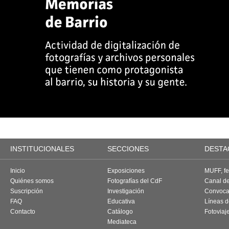
INSTITUCIONALES
SECCIONES
DESTA
Inicio
Exposiciones
MUFF, fes
Quiénes somos
Fotografías del CdF
Canal d
Suscripción
Investigación
Convoca
FAQ
Educativa
Líneas d
Contacto
Catálogo
Fotoviaj
Mediateca