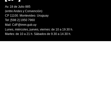
Av. 18 de Julio 885
(entre Andes y Convención)
CP 11100. Montevideo. Uruguay
Tel: [598 2] 1950 7960
Mail:
CdF@imm.gub.uy
Lunes, miércoles, jueves, viernes: de 10 a 19.30 h.
Martes: de 10 a 21 h. Sábados de 9.30 a 14.30 h.