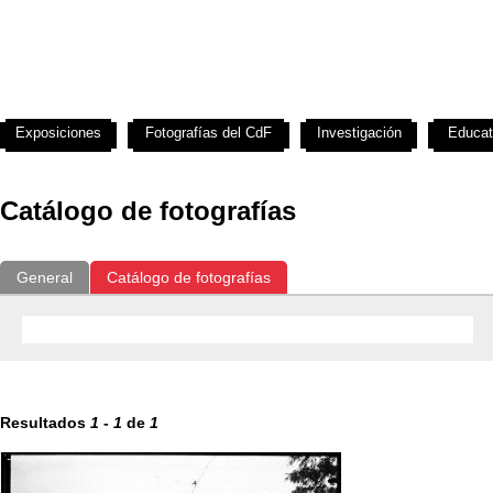
Exposiciones
Fotografías del CdF
Investigación
Educat
Catálogo de fotografías
General
Catálogo de fotografías
Resultados
1
-
1
de
1