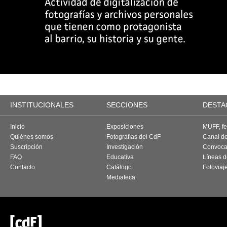
INSTITUCIONALES
SECCIONES
DESTA
Inicio
Exposiciones
MUFF, fes
Quiénes somos
Fotografías del CdF
Canal d
Suscripción
Investigación
Convoca
FAQ
Educativa
Líneas d
Contacto
Catálogo
Fotoviaj
Mediateca