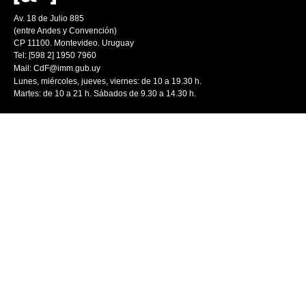
Av. 18 de Julio 885
(entre Andes y Convención)
CP 11100. Montevideo. Uruguay
Tel: [598 2] 1950 7960
Mail:
CdF@imm.gub.uy
Lunes, miércoles, jueves, viernes: de 10 a 19.30 h.
Martes: de 10 a 21 h. Sábados de 9.30 a 14.30 h.