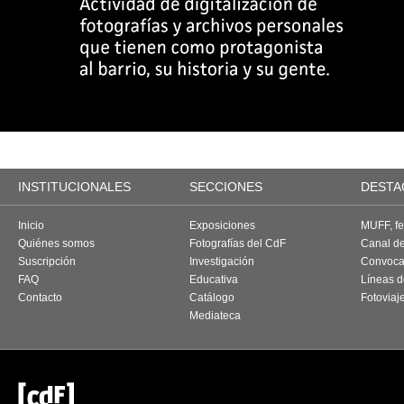
INSTITUCIONALES
SECCIONES
DESTA
Inicio
Exposiciones
MUFF, fes
Quiénes somos
Fotografías del CdF
Canal d
Suscripción
Investigación
Convoca
FAQ
Educativa
Líneas d
Contacto
Catálogo
Fotoviaj
Mediateca