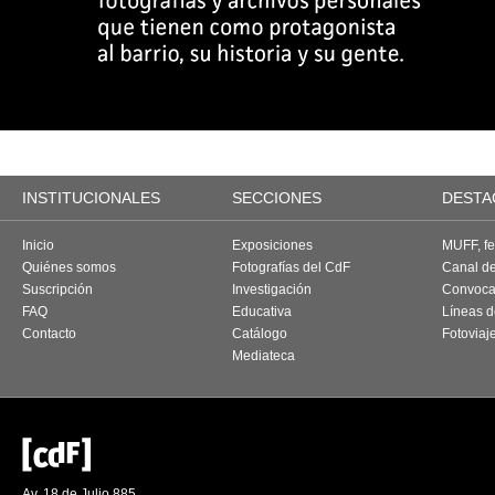
INSTITUCIONALES
SECCIONES
DESTA
Inicio
Exposiciones
MUFF, fes
Quiénes somos
Fotografías del CdF
Canal d
Suscripción
Investigación
Convoca
FAQ
Educativa
Líneas d
Contacto
Catálogo
Fotoviaj
Mediateca
Av. 18 de Julio 885