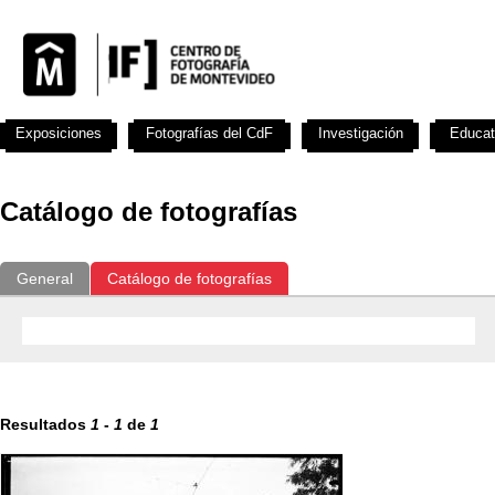
Exposiciones
Fotografías del CdF
Investigación
Educat
Catálogo de fotografías
General
Catálogo de fotografías
Resultados
1
-
1
de
1