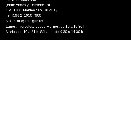
(entre Andes y Convención)
CP 11100. Montevideo. Uruguay
Tel: [598 2] 1950 7960
Mail:
CdF@imm.gub.uy
Lunes, miércoles, jueves, viernes: de 10 a 19.30 h.
Martes: de 10 a 21 h. Sábados de 9.30 a 14.30 h.