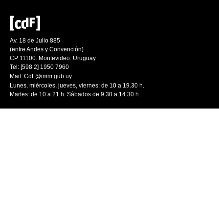
Av. 18 de Julio 885
(entre Andes y Convención)
CP 11100. Montevideo. Uruguay
Tel: [598 2] 1950 7960
Mail:
CdF@imm.gub.uy
Lunes, miércoles, jueves, viernes: de 10 a 19.30 h.
Martes: de 10 a 21 h. Sábados de 9.30 a 14.30 h.