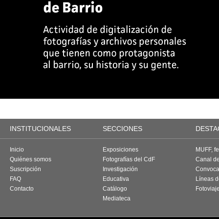
INSTITUCIONALES
SECCIONES
DESTA
Inicio
Exposiciones
MUFF, fes
Quiénes somos
Fotografías del CdF
Canal d
Suscripción
Investigación
Convoca
FAQ
Educativa
Líneas d
Contacto
Catálogo
Fotoviaj
Mediateca