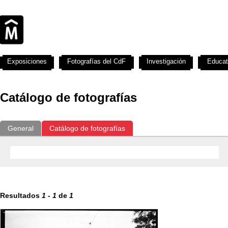
Exposiciones
Fotografías del CdF
Investigación
Educat
Catálogo de fotografías
General
Catálogo de fotografías
Resultados
1
-
1
de
1