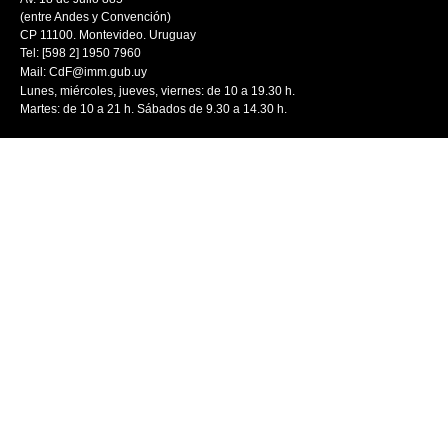
(entre Andes y Convención)
CP 11100. Montevideo. Uruguay
Tel: [598 2] 1950 7960
Mail:
CdF@imm.gub.uy
Lunes, miércoles, jueves, viernes: de 10 a 19.30 h.
Martes: de 10 a 21 h. Sábados de 9.30 a 14.30 h.