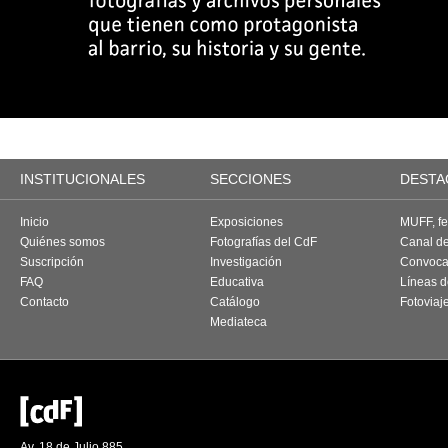
INSTITUCIONALES
SECCIONES
DESTA
Inicio
Exposiciones
MUFF, fes
Quiénes somos
Fotografías del CdF
Canal d
Suscripción
Investigación
Convoca
FAQ
Educativa
Líneas d
Contacto
Catálogo
Fotoviaj
Mediateca
Av. 18 de Julio 885