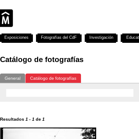
Exposiciones
Fotografías del CdF
Investigación
Educat
Catálogo de fotografías
General
Catálogo de fotografías
Resultados
1
-
1
de
1