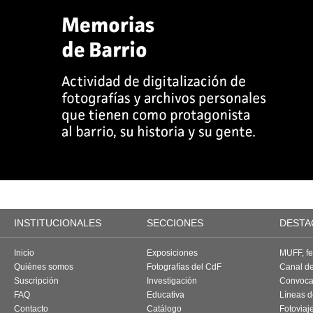
INSTITUCIONALES
SECCIONES
DESTA
Inicio
Exposiciones
MUFF, fes
Quiénes somos
Fotografías del CdF
Canal d
Suscripción
Investigación
Convoca
FAQ
Educativa
Líneas d
Contacto
Catálogo
Fotoviaj