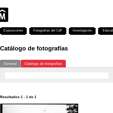
Exposiciones
Fotografías del CdF
Investigación
Educat
Catálogo de fotografías
General
Catálogo de fotografías
Resultados
1
-
1
de
1