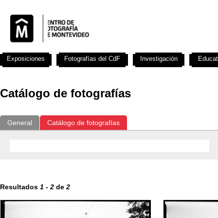
Exposiciones
Fotografías del CdF
Investigación
Educat
Catálogo de fotografías
General
Catálogo de fotografías
Resultados
1
-
2
de
2