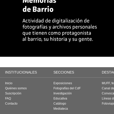
INSTITUCIONALES
SECCIONES
DESTA
Inicio
Exposiciones
MUFF, fes
Quiénes somos
Fotografías del CdF
Canal d
Suscripción
Investigación
Convoca
FAQ
Educativa
Líneas d
Contacto
Catálogo
Fotoviaj
Mediateca