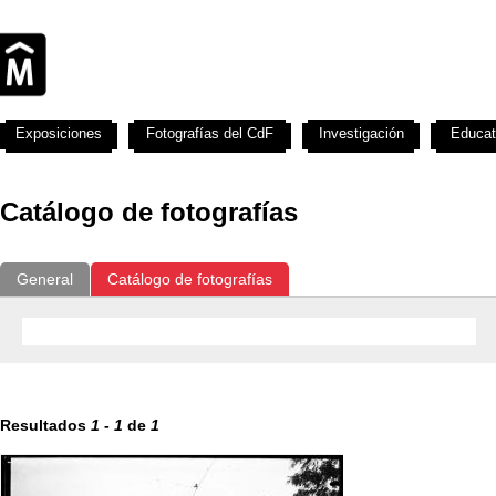
Exposiciones
Fotografías del CdF
Investigación
Educat
Catálogo de fotografías
General
Catálogo de fotografías
Resultados
1
-
1
de
1