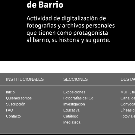
INSTITUCIONALES
SECCIONES
DESTA
Inicio
Exposiciones
MUFF, fes
Quiénes somos
Fotografías del CdF
Canal d
Suscripción
Investigación
Convoca
FAQ
Educativa
Líneas d
Contacto
Catálogo
Fotoviaj
Mediateca