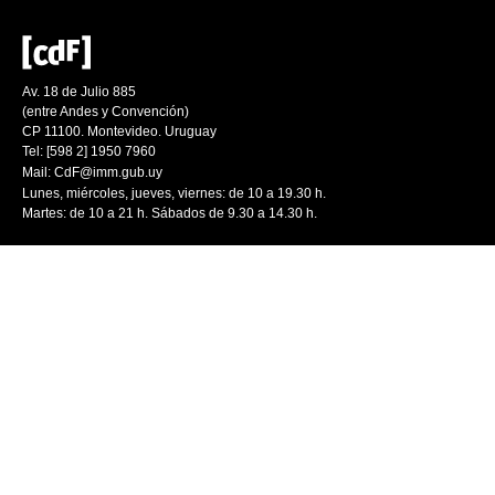
Av. 18 de Julio 885
(entre Andes y Convención)
CP 11100. Montevideo. Uruguay
Tel: [598 2] 1950 7960
Mail:
CdF@imm.gub.uy
Lunes, miércoles, jueves, viernes: de 10 a 19.30 h.
Martes: de 10 a 21 h. Sábados de 9.30 a 14.30 h.