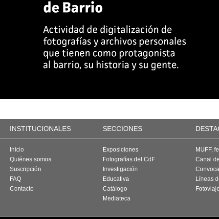
INSTITUCIONALES
SECCIONES
DESTA
Inicio
Exposiciones
MUFF, fes
Quiénes somos
Fotografías del CdF
Canal d
Suscripción
Investigación
Convoca
FAQ
Educativa
Líneas d
Contacto
Catálogo
Fotoviaj
Mediateca