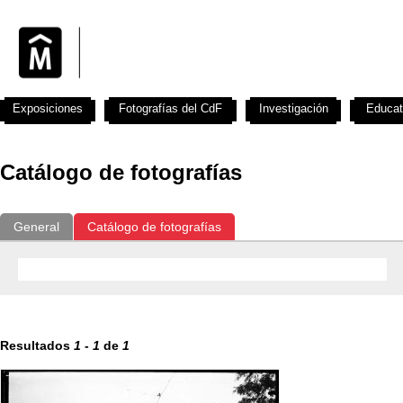
Exposiciones
Fotografías del CdF
Investigación
Educat
Catálogo de fotografías
General
Catálogo de fotografías
Resultados
1
-
1
de
1