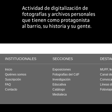
INSTITUCIONALES
SECCIONES
DESTA
Inicio
Exposiciones
MUFF, fes
Quiénes somos
Fotografías del CdF
Canal d
Suscripción
Investigación
Convoca
FAQ
Educativa
Líneas d
Contacto
Catálogo
Fotoviaj
Mediateca