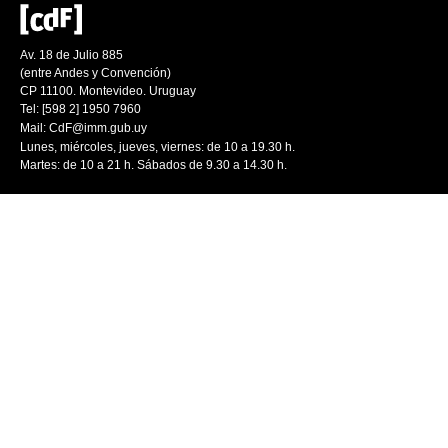
Av. 18 de Julio 885
(entre Andes y Convención)
CP 11100. Montevideo. Uruguay
Tel: [598 2] 1950 7960
Mail:
CdF@imm.gub.uy
Lunes, miércoles, jueves, viernes: de 10 a 19.30 h.
Martes: de 10 a 21 h. Sábados de 9.30 a 14.30 h.