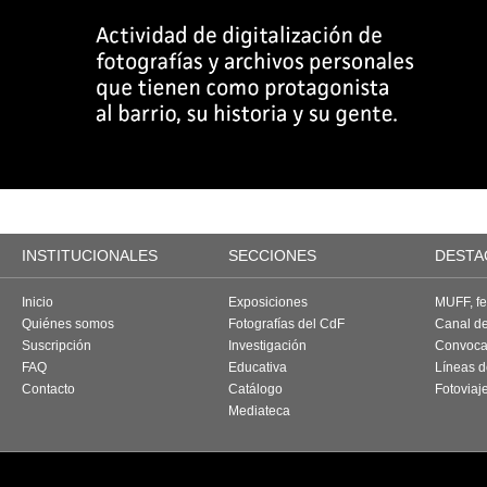
INSTITUCIONALES
SECCIONES
DESTA
Inicio
Exposiciones
MUFF, fes
Quiénes somos
Fotografías del CdF
Canal d
Suscripción
Investigación
Convoca
FAQ
Educativa
Líneas d
Contacto
Catálogo
Fotoviaj
Mediateca