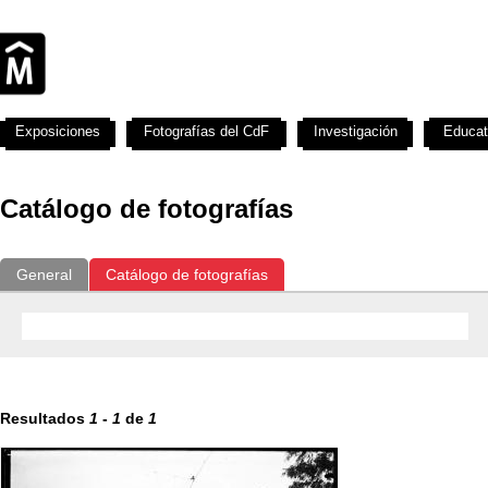
Exposiciones
Fotografías del CdF
Investigación
Educat
Catálogo de fotografías
General
Catálogo de fotografías
Resultados
1
-
1
de
1