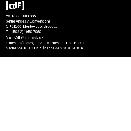
Av. 18 de Julio 885
(entre Andes y Convención)
CP 11100. Montevideo. Uruguay
Tel: [598 2] 1950 7960
Mail:
CdF@imm.gub.uy
Lunes, miércoles, jueves, viernes: de 10 a 19.30 h.
Martes: de 10 a 21 h. Sábados de 9.30 a 14.30 h.