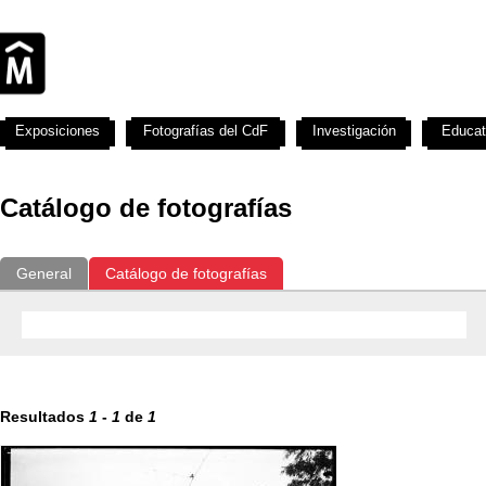
Exposiciones
Fotografías del CdF
Investigación
Educat
Catálogo de fotografías
General
Catálogo de fotografías
Resultados
1
-
1
de
1