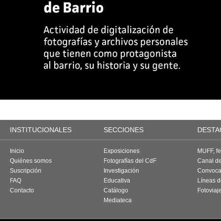
INSTITUCIONALES
SECCIONES
DESTA
Inicio
Exposiciones
MUFF, fes
Quiénes somos
Fotografías del CdF
Canal d
Suscripción
Investigación
Convoca
FAQ
Educativa
Líneas d
Contacto
Catálogo
Fotoviaj
Mediateca