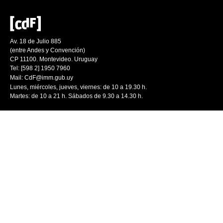
Av. 18 de Julio 885
(entre Andes y Convención)
CP 11100. Montevideo. Uruguay
Tel: [598 2] 1950 7960
Mail:
CdF@imm.gub.uy
Lunes, miércoles, jueves, viernes: de 10 a 19.30 h.
Martes: de 10 a 21 h. Sábados de 9.30 a 14.30 h.