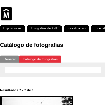
Exposiciones
Fotografías del CdF
Investigación
Educat
Catálogo de fotografías
General
Catálogo de fotografías
Resultados
1
-
1
de
1