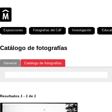
Exposiciones
Fotografías del CdF
Investigación
Educat
Catálogo de fotografías
General
Catálogo de fotografías
Resultados
1
-
1
de
1