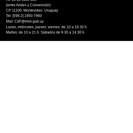
(entre Andes y Convención)
CP 11100. Montevideo. Uruguay
Tel: [598 2] 1950 7960
Mail:
CdF@imm.gub.uy
Lunes, miércoles, jueves, viernes: de 10 a 19.30 h.
Martes: de 10 a 21 h. Sábados de 9.30 a 14.30 h.