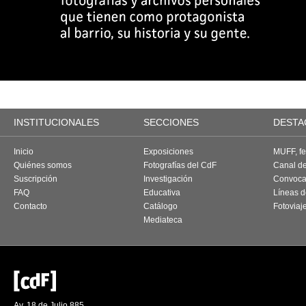
INSTITUCIONALES
SECCIONES
DESTA
Inicio
Exposiciones
MUFF, fes
Quiénes somos
Fotografías del CdF
Canal d
Suscripción
Investigación
Convoca
FAQ
Educativa
Líneas d
Contacto
Catálogo
Fotoviaj
Mediateca
Av. 18 de Julio 885