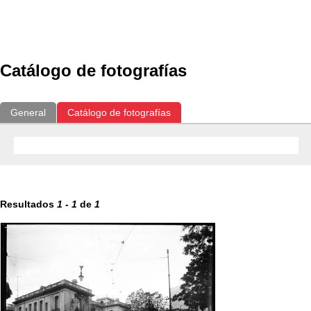
Exposiciones
Fotografías del CdF
Investigación
Educat
Catálogo de fotografías
General
Catálogo de fotografías
Resultados
1
-
1
de
1