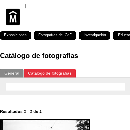
Exposiciones
Fotografías del CdF
Investigación
Educat
Catálogo de fotografías
General
Catálogo de fotografías
Resultados
1
-
1
de
1