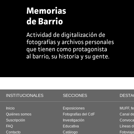
INSTITUCIONALES
SECCIONES
DESTA
Inicio
Exposiciones
MUFF, fes
Quiénes somos
Fotografías del CdF
Canal d
Suscripción
Investigación
Convoca
FAQ
Educativa
Líneas d
Contacto
Catálogo
Fotoviaj