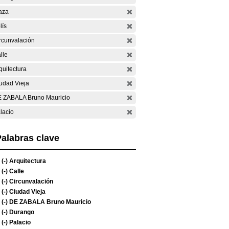
aza
lís
rcunvalación
lle
quitectura
udad Vieja
 ZABALA Bruno Mauricio
lacio
alabras clave
(-)
Arquitectura
(-)
Calle
(-)
Circunvalación
(-)
Ciudad Vieja
(-)
DE ZABALA Bruno Mauricio
(-)
Durango
(-)
Palacio