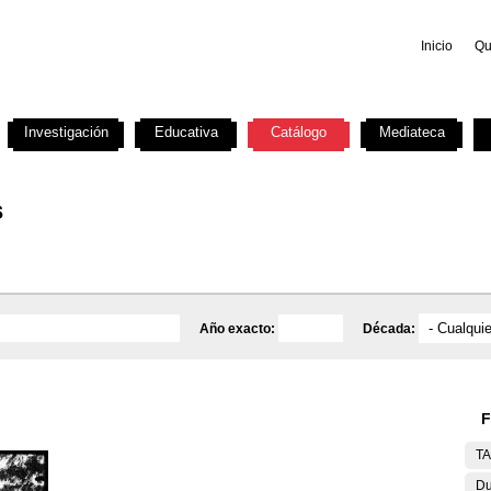
Inicio
Qu
Investigación
Educativa
Catálogo
Mediateca
s
Año exacto:
Década:
F
T
Du