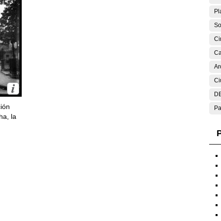
Pl
So
Ci
Ca
Ar
Ci
DE
ción
Pa
ha, la
P