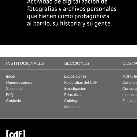
INSTITUCIONALES
SECCIONES
DESTA
Inicio
Exposiciones
MUFF, fes
Quiénes somos
Fotografías del CdF
Canal d
Suscripción
Investigación
Convoca
FAQ
Educativa
Líneas d
Contacto
Catálogo
Fotoviaj
Mediateca