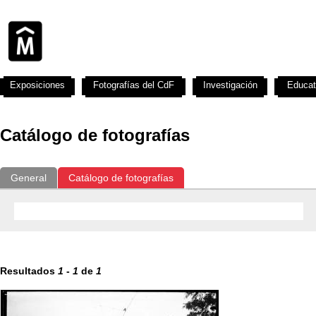
Exposiciones
Fotografías del CdF
Investigación
Educat
Catálogo de fotografías
General
Catálogo de fotografías
Resultados
1
-
1
de
1