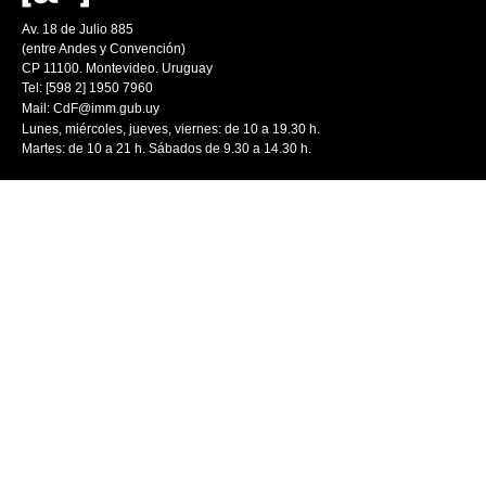
Av. 18 de Julio 885
(entre Andes y Convención)
CP 11100. Montevideo. Uruguay
Tel: [598 2] 1950 7960
Mail:
CdF@imm.gub.uy
Lunes, miércoles, jueves, viernes: de 10 a 19.30 h.
Martes: de 10 a 21 h. Sábados de 9.30 a 14.30 h.