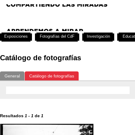
Exposiciones
Fotografías del CdF
Investigación
Educat
Catálogo de fotografías
General
Catálogo de fotografías
Resultados
1
-
1
de
1