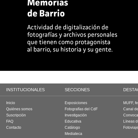
INSTITUCIONALES
SECCIONES
DESTA
Inicio
Exposiciones
MUFF, fes
Quiénes somos
Fotografías del CdF
Canal d
Suscripción
Investigación
Convoca
FAQ
Educativa
Líneas d
Contacto
Catálogo
Fotoviaj
Mediateca