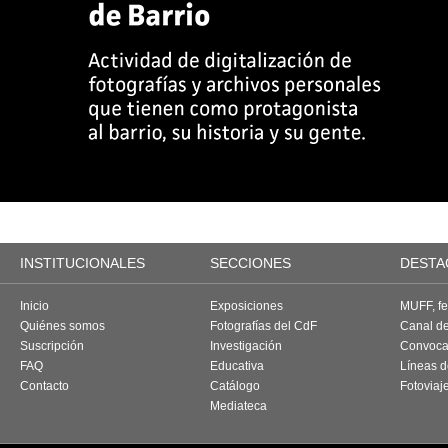
INSTITUCIONALES
SECCIONES
DESTA
Inicio
Exposiciones
MUFF, fes
Quiénes somos
Fotografías del CdF
Canal d
Suscripción
Investigación
Convoca
FAQ
Educativa
Líneas d
Contacto
Catálogo
Fotoviaj
Mediateca