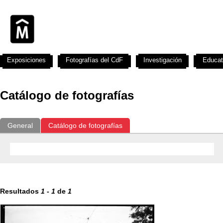
Exposiciones
Fotografías del CdF
Investigación
Educat
Catálogo de fotografías
General
Catálogo de fotografías
Resultados
1
-
1
de
1