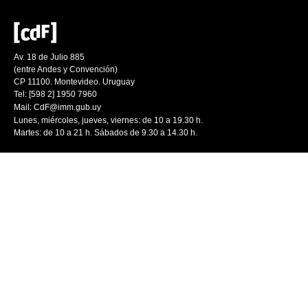
Av. 18 de Julio 885
(entre Andes y Convención)
CP 11100. Montevideo. Uruguay
Tel: [598 2] 1950 7960
Mail:
CdF@imm.gub.uy
Lunes, miércoles, jueves, viernes: de 10 a 19.30 h.
Martes: de 10 a 21 h. Sábados de 9.30 a 14.30 h.