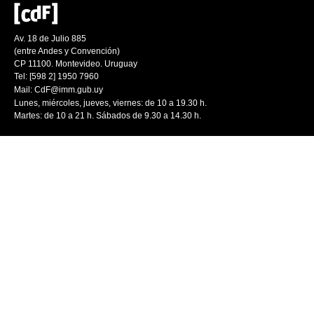
Av. 18 de Julio 885
(entre Andes y Convención)
CP 11100. Montevideo. Uruguay
Tel: [598 2] 1950 7960
Mail:
CdF@imm.gub.uy
Lunes, miércoles, jueves, viernes: de 10 a 19.30 h.
Martes: de 10 a 21 h. Sábados de 9.30 a 14.30 h.