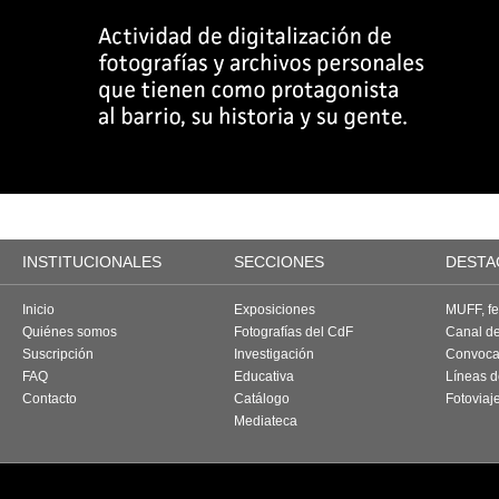
INSTITUCIONALES
SECCIONES
DESTA
Inicio
Exposiciones
MUFF, fes
Quiénes somos
Fotografías del CdF
Canal d
Suscripción
Investigación
Convoca
FAQ
Educativa
Líneas d
Contacto
Catálogo
Fotoviaj
Mediateca