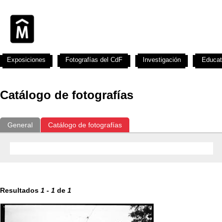
Exposiciones
Fotografías del CdF
Investigación
Educat
Catálogo de fotografías
General
Catálogo de fotografías
Resultados
1
-
1
de
1