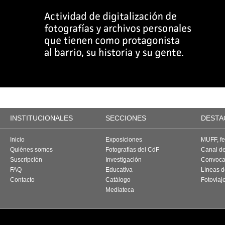
INSTITUCIONALES
SECCIONES
DESTA
Inicio
Exposiciones
MUFF, fes
Quiénes somos
Fotografías del CdF
Canal d
Suscripción
Investigación
Convoca
FAQ
Educativa
Líneas d
Contacto
Catálogo
Fotoviaj
Mediateca