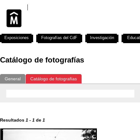
Exposiciones
Fotografías del CdF
Investigación
Educat
Catálogo de fotografías
General
Catálogo de fotografías
Resultados
1
-
1
de
1