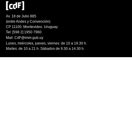
Av. 18 de Julio 885
(entre Andes y Convención)
CP 11100. Montevideo. Uruguay
Tel: [598 2] 1950 7960
Mail:
CdF@imm.gub.uy
Lunes, miércoles, jueves, viernes: de 10 a 19.30 h.
Martes: de 10 a 21 h. Sábados de 9.30 a 14.30 h.