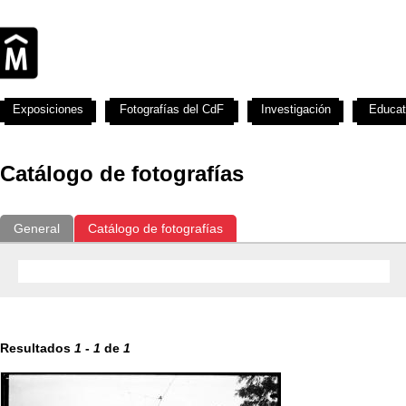
Exposiciones
Fotografías del CdF
Investigación
Educat
Catálogo de fotografías
General
Catálogo de fotografías
Resultados
1
-
1
de
1