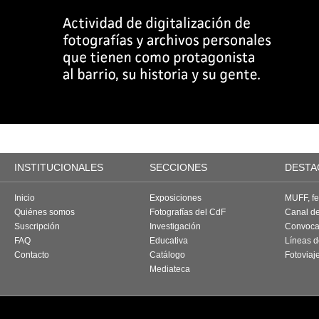
INSTITUCIONALES
SECCIONES
DESTA
Inicio
Exposiciones
MUFF, fes
Quiénes somos
Fotografías del CdF
Canal d
Suscripción
Investigación
Convoca
FAQ
Educativa
Líneas d
Contacto
Catálogo
Fotoviaj
Mediateca