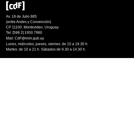
Av. 18 de Julio 885
(entre Andes y Convención)
CP 11100. Montevideo. Uruguay
Tel: [598 2] 1950 7960
Mail:
CdF@imm.gub.uy
Lunes, miércoles, jueves, viernes: de 10 a 19.30 h.
Martes: de 10 a 21 h. Sábados de 9.30 a 14.30 h.