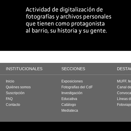
INSTITUCIONALES
SECCIONES
DESTA
Inicio
Exposiciones
MUFF, fes
Quiénes somos
Fotografías del CdF
Canal d
Suscripción
Investigación
Convoca
FAQ
Educativa
Líneas d
Contacto
Catálogo
Fotoviaj
Mediateca