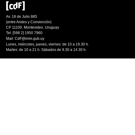
Av. 18 de Julio 885
(entre Andes y Convención)
CP 11100. Montevideo. Uruguay
Tel: [598 2] 1950 7960
Mail:
CdF@imm.gub.uy
Lunes, miércoles, jueves, viernes: de 10 a 19.30 h.
Martes: de 10 a 21 h. Sábados de 9.30 a 14.30 h.