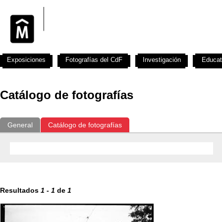
Exposiciones
Fotografías del CdF
Investigación
Educat
Catálogo de fotografías
General
Catálogo de fotografías
Resultados
1
-
1
de
1