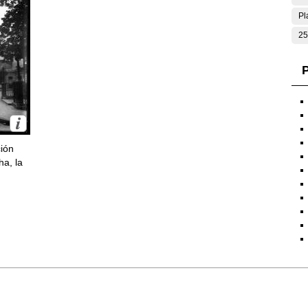
Pl
25
P
ción
ha, la