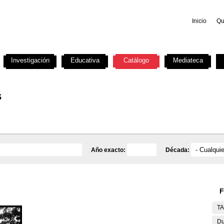
Inicio
Qu
Investigación
Educativa
Catálogo
Mediateca
s
Año exacto:
Década:
F
T
Du