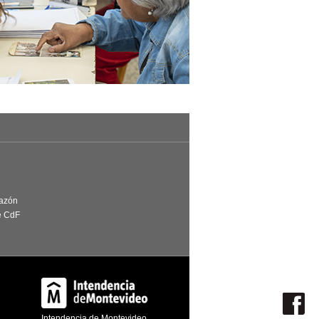
Razón
e CdF
Intendencia de Montevideo