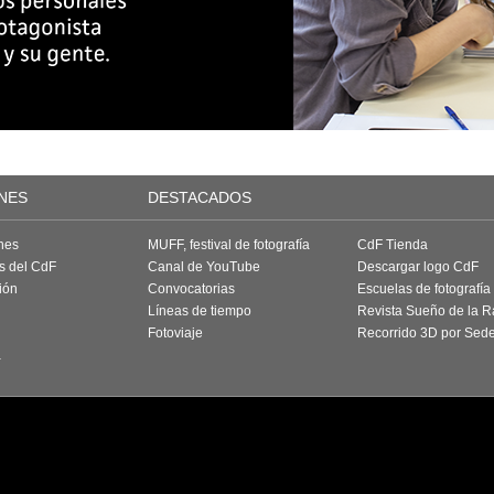
NES
DESTACADOS
nes
MUFF, festival de fotografía
CdF Tienda
as del CdF
Canal de YouTube
Descargar logo CdF
ión
Convocatorias
Escuelas de fotografía
Líneas de tiempo
Revista Sueño de la 
Fotoviaje
Recorrido 3D por Sed
a