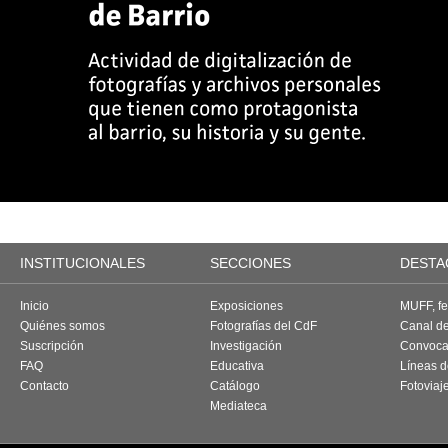
INSTITUCIONALES
SECCIONES
DESTA
Inicio
Exposiciones
MUFF, fes
Quiénes somos
Fotografías del CdF
Canal d
Suscripción
Investigación
Convoca
FAQ
Educativa
Líneas d
Contacto
Catálogo
Fotoviaj
Mediateca