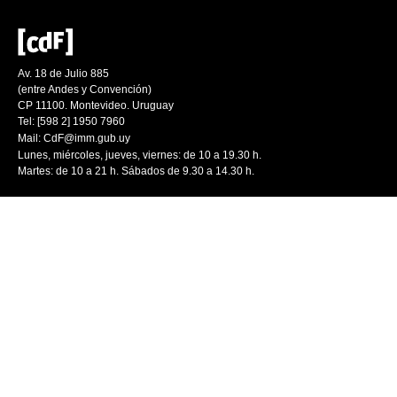
Av. 18 de Julio 885
(entre Andes y Convención)
CP 11100. Montevideo. Uruguay
Tel: [598 2] 1950 7960
Mail:
CdF@imm.gub.uy
Lunes, miércoles, jueves, viernes: de 10 a 19.30 h.
Martes: de 10 a 21 h. Sábados de 9.30 a 14.30 h.