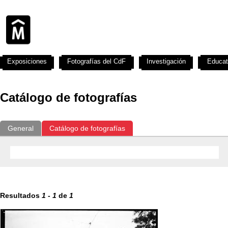
Exposiciones
Fotografías del CdF
Investigación
Educat
Catálogo de fotografías
General
Catálogo de fotografías
Resultados
1
-
1
de
1