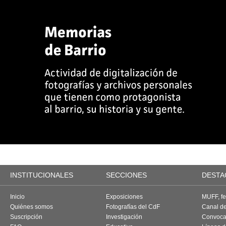
INSTITUCIONALES
SECCIONES
DESTA
Inicio
Exposiciones
MUFF, fes
Quiénes somos
Fotografías del CdF
Canal d
Suscripción
Investigación
Convoca