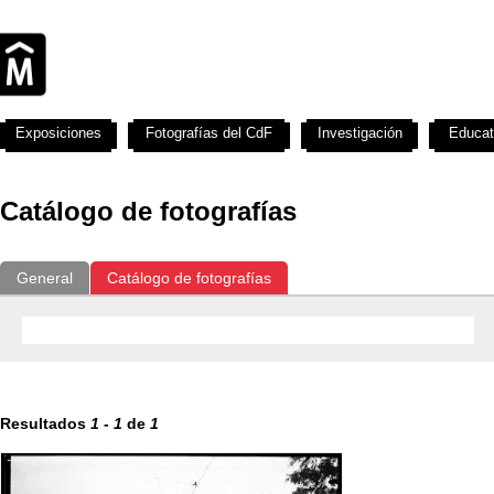
Exposiciones
Fotografías del CdF
Investigación
Educat
Catálogo de fotografías
General
Catálogo de fotografías
Resultados
1
-
1
de
1