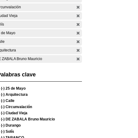
rcunvalación
udad Vieja
lís
 de Mayo
lle
quitectura
 ZABALA Bruno Mauricio
alabras clave
(-)
25 de Mayo
(-)
Arquitectura
(-)
Calle
(-)
Circunvalación
(-)
Ciudad Vieja
(-)
DE ZABALA Bruno Mauricio
(-)
Durango
(-)
Solís
(-)
TARANCO