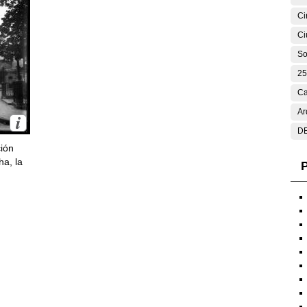
Ci
Ci
So
25
Ca
Ar
DE
ción
ha, la
P