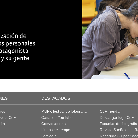
NES
DESTACADOS
nes
MUFF, festival de fotografía
CdF Tienda
as del CdF
Canal de YouTube
Descargar logo CdF
ión
Convocatorias
Escuelas de fotografía
Líneas de tiempo
Revista Sueño de la 
Fotoviaje
Recorrido 3D por Sed