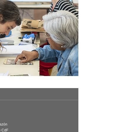
Razón
e CdF