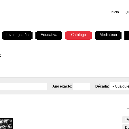
Inicio
Qu
Investigación
Educativa
Catálogo
Mediateca
s
Año exacto:
Década:
F
T
Du