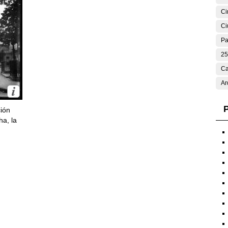
Ci
Ci
Pa
25
Ca
Ar
P
ción
ha, la