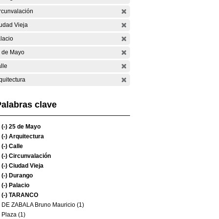
rcunvalación
udad Vieja
lacio
 de Mayo
lle
quitectura
alabras clave
(-)
25 de Mayo
(-)
Arquitectura
(-)
Calle
(-)
Circunvalación
(-)
Ciudad Vieja
(-)
Durango
(-)
Palacio
(-)
TARANCO
DE ZABALA Bruno Mauricio (1)
Plaza (1)