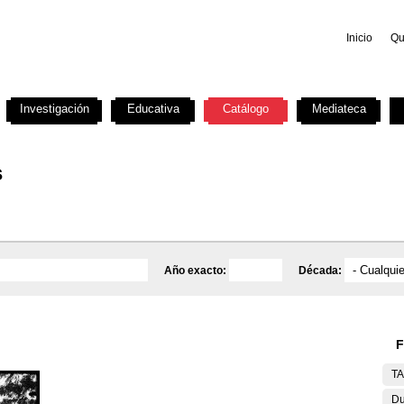
Inicio
Qu
Investigación
Educativa
Catálogo
Mediateca
s
Año exacto:
Década:
F
T
Du