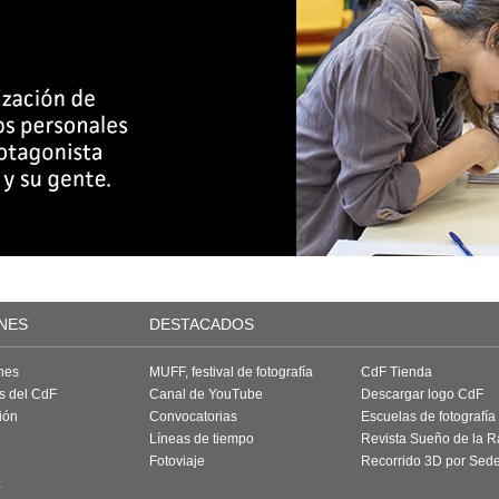
NES
DESTACADOS
nes
MUFF, festival de fotografía
CdF Tienda
as del CdF
Canal de YouTube
Descargar logo CdF
ión
Convocatorias
Escuelas de fotografía
Líneas de tiempo
Revista Sueño de la 
Fotoviaje
Recorrido 3D por Sed
a