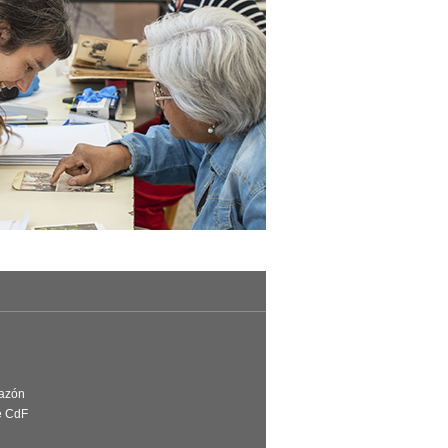
Razón
e CdF