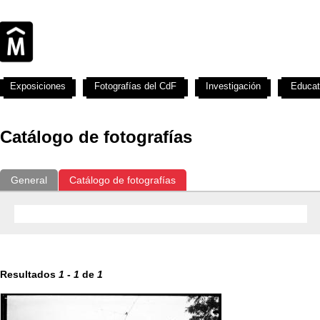
Exposiciones
Fotografías del CdF
Investigación
Educat
Catálogo de fotografías
General
Catálogo de fotografías
Resultados
1
-
1
de
1