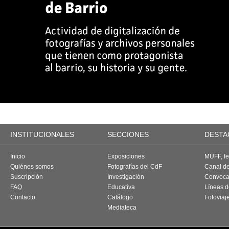
INSTITUCIONALES
SECCIONES
DESTA
Inicio
Exposiciones
MUFF, fes
Quiénes somos
Fotografías del CdF
Canal d
Suscripción
Investigación
Convoca
FAQ
Educativa
Líneas d
Contacto
Catálogo
Fotoviaj
Mediateca