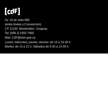
Av. 18 de Julio 885
(entre Andes y Convención)
CP 11100. Montevideo. Uruguay
Tel: [598 2] 1950 7960
Mail:
CdF@imm.gub.uy
Lunes, miércoles, jueves, viernes: de 10 a 19.30 h.
Martes: de 10 a 21 h. Sábados de 9.30 a 14.30 h.