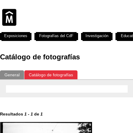
Exposiciones
Fotografías del CdF
Investigación
Educat
Catálogo de fotografías
General
Catálogo de fotografías
Resultados
1
-
1
de
1