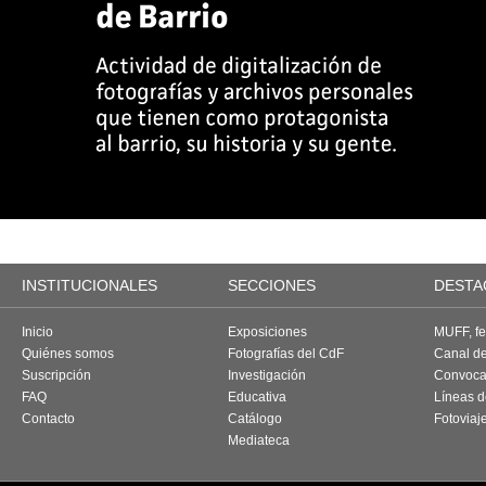
INSTITUCIONALES
SECCIONES
DESTA
Inicio
Exposiciones
MUFF, fes
Quiénes somos
Fotografías del CdF
Canal d
Suscripción
Investigación
Convoca
FAQ
Educativa
Líneas d
Contacto
Catálogo
Fotoviaj
Mediateca