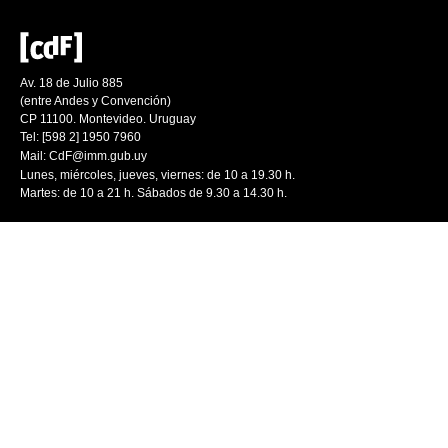
Av. 18 de Julio 885
(entre Andes y Convención)
CP 11100. Montevideo. Uruguay
Tel: [598 2] 1950 7960
Mail:
CdF@imm.gub.uy
Lunes, miércoles, jueves, viernes: de 10 a 19.30 h.
Martes: de 10 a 21 h. Sábados de 9.30 a 14.30 h.