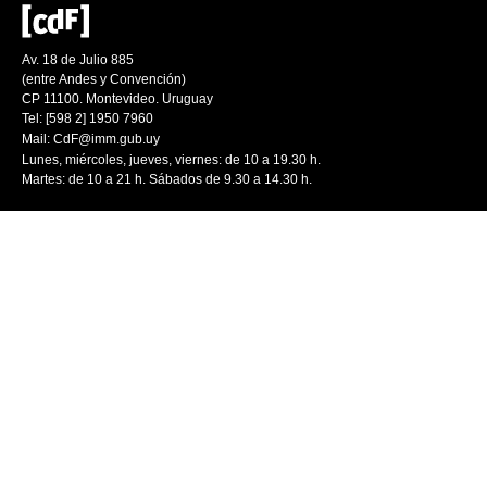
Av. 18 de Julio 885
(entre Andes y Convención)
CP 11100. Montevideo. Uruguay
Tel: [598 2] 1950 7960
Mail:
CdF@imm.gub.uy
Lunes, miércoles, jueves, viernes: de 10 a 19.30 h.
Martes: de 10 a 21 h. Sábados de 9.30 a 14.30 h.