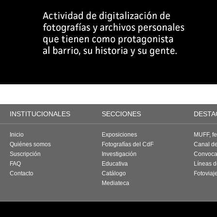
INSTITUCIONALES
SECCIONES
DESTA
Inicio
Exposiciones
MUFF, fes
Quiénes somos
Fotografías del CdF
Canal d
Suscripción
Investigación
Convoca
FAQ
Educativa
Líneas d
Contacto
Catálogo
Fotoviaj
Mediateca