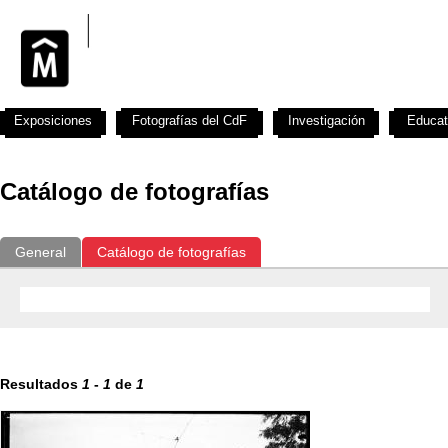
Exposiciones
Fotografías del CdF
Investigación
Educat
Catálogo de fotografías
General
Catálogo de fotografías
Resultados
1
-
1
de
1