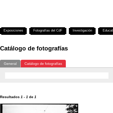
Exposiciones
Fotografías del CdF
Investigación
Educat
Catálogo de fotografías
General
Catálogo de fotografías
Resultados
1
-
1
de
1