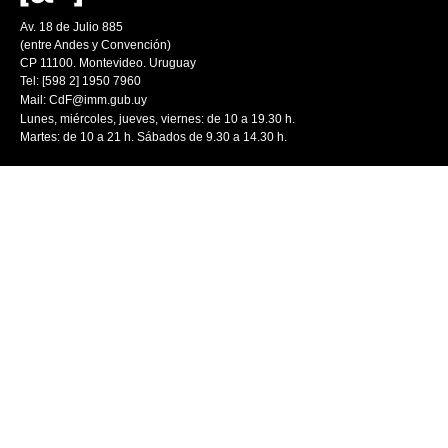
Av. 18 de Julio 885
(entre Andes y Convención)
CP 11100. Montevideo. Uruguay
Tel: [598 2] 1950 7960
Mail:
CdF@imm.gub.uy
Lunes, miércoles, jueves, viernes: de 10 a 19.30 h.
Martes: de 10 a 21 h. Sábados de 9.30 a 14.30 h.