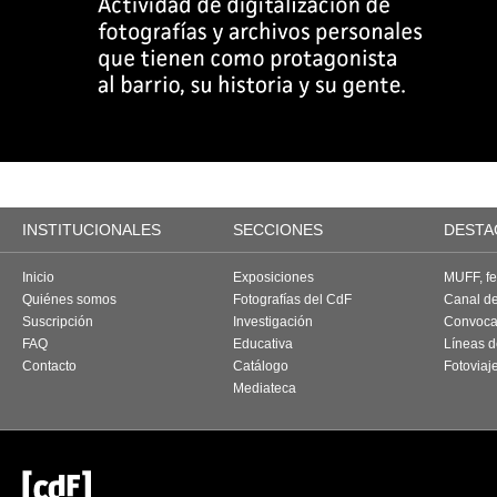
INSTITUCIONALES
SECCIONES
DESTA
Inicio
Exposiciones
MUFF, fes
Quiénes somos
Fotografías del CdF
Canal d
Suscripción
Investigación
Convoca
FAQ
Educativa
Líneas d
Contacto
Catálogo
Fotoviaj
Mediateca