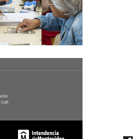
Razón
e CdF