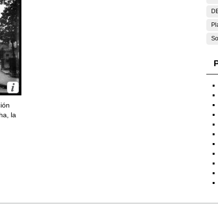
DE
Pl
So
P
ción
ha, la