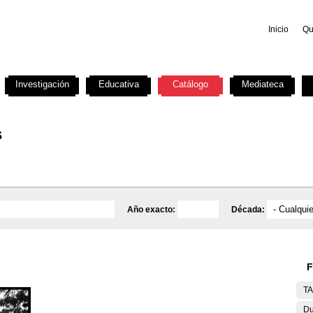
Inicio
Qu
Investigación
Educativa
Catálogo
Mediateca
s
Año exacto:
Década:
F
T
Du