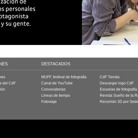
NES
DESTACADOS
nes
MUFF, festival de fotografía
CdF Tienda
as del CdF
Canal de YouTube
Descargar logo CdF
ión
Convocatorias
Escuelas de fotografía
Líneas de tiempo
Revista Sueño de la 
Fotoviaje
Recorrido 3D por Sed
a