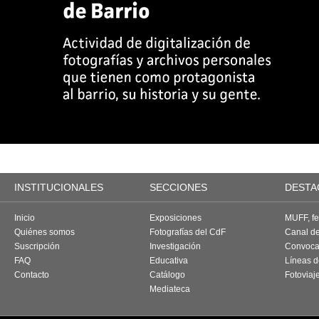
INSTITUCIONALES
SECCIONES
DESTA
Inicio
Exposiciones
MUFF, fes
Quiénes somos
Fotografías del CdF
Canal d
Suscripción
Investigación
Convoca
FAQ
Educativa
Líneas d
Contacto
Catálogo
Fotoviaj
Mediateca