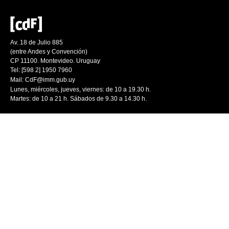
Av. 18 de Julio 885
(entre Andes y Convención)
CP 11100. Montevideo. Uruguay
Tel: [598 2] 1950 7960
Mail:
CdF@imm.gub.uy
Lunes, miércoles, jueves, viernes: de 10 a 19.30 h.
Martes: de 10 a 21 h. Sábados de 9.30 a 14.30 h.