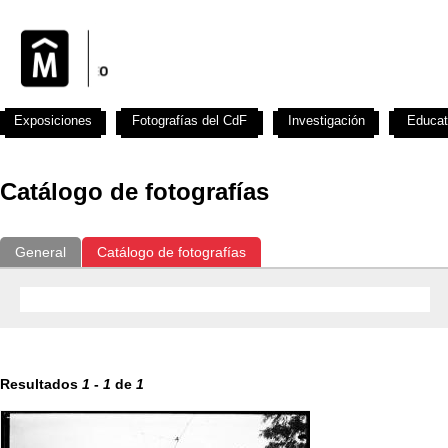
Exposiciones
Fotografías del CdF
Investigación
Educat
Catálogo de fotografías
General
Catálogo de fotografías
Resultados
1
-
1
de
1