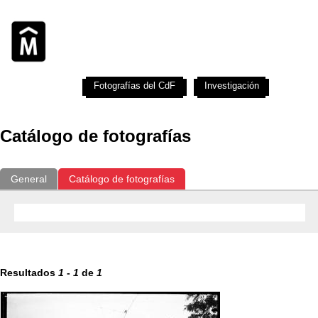
Exposiciones
Fotografías del CdF
Investigación
Educat
Catálogo de fotografías
General
Catálogo de fotografías
Resultados
1
-
1
de
1