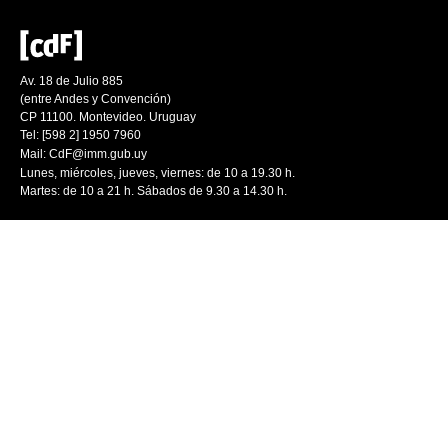
Av. 18 de Julio 885
(entre Andes y Convención)
CP 11100. Montevideo. Uruguay
Tel: [598 2] 1950 7960
Mail:
CdF@imm.gub.uy
Lunes, miércoles, jueves, viernes: de 10 a 19.30 h.
Martes: de 10 a 21 h. Sábados de 9.30 a 14.30 h.