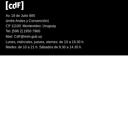
Av. 18 de Julio 885
(entre Andes y Convención)
CP 11100. Montevideo. Uruguay
Tel: [598 2] 1950 7960
Mail:
CdF@imm.gub.uy
Lunes, miércoles, jueves, viernes: de 10 a 19.30 h.
Martes: de 10 a 21 h. Sábados de 9.30 a 14.30 h.