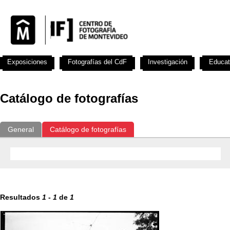
Exposiciones
Fotografías del CdF
Investigación
Educat
Catálogo de fotografías
General
Catálogo de fotografías
Resultados
1
-
1
de
1