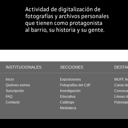
INSTITUCIONALES
SECCIONES
DESTA
Inicio
Exposiciones
MUFF, fes
Quiénes somos
Fotografías del CdF
Canal d
Suscripción
Investigación
Convoca
FAQ
Educativa
Líneas d
Contacto
Catálogo
Fotoviaj
Mediateca