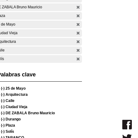
 ZABALA Bruno Mauricio
aza
 de Mayo
udad Vieja
quitectura
lle
lís
alabras clave
(-)
25 de Mayo
(-)
Arquitectura
(-)
Calle
(-)
Ciudad Vieja
(-)
DE ZABALA Bruno Mauricio
(-)
Durango
(-)
Plaza
(-)
Solís
(-)
TARANCO