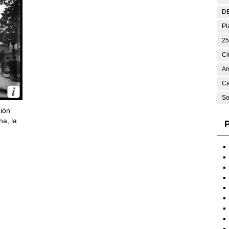
DE
Pl
25
Ci
Ar
Ca
So
ción
ha, la
P