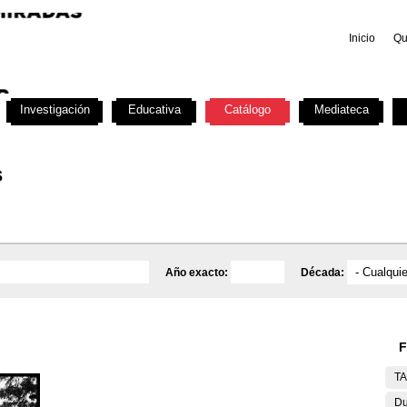
Inicio
Qu
Investigación
Educativa
Catálogo
Mediateca
s
Año exacto:
Década:
F
T
Du