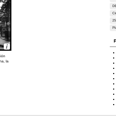
DE
Ci
25
Pl
P
ción
ha, la