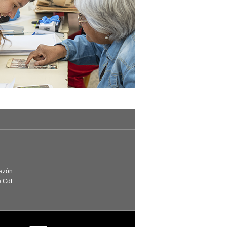
Razón
e CdF