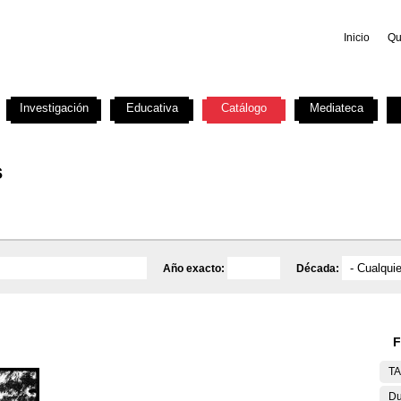
Inicio
Qu
Investigación
Educativa
Catálogo
Mediateca
s
Año exacto:
Década:
F
T
Du