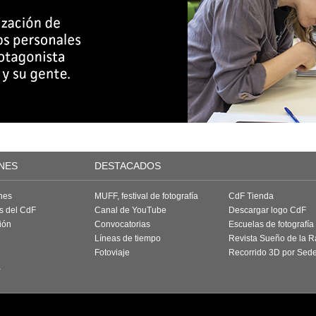
NES
DESTACADOS
nes
MUFF, festival de fotografía
CdF Tienda
as del CdF
Canal de YouTube
Descargar logo CdF
ión
Convocatorias
Escuelas de fotografía
Líneas de tiempo
Revista Sueño de la 
Fotoviaje
Recorrido 3D por Sed
a