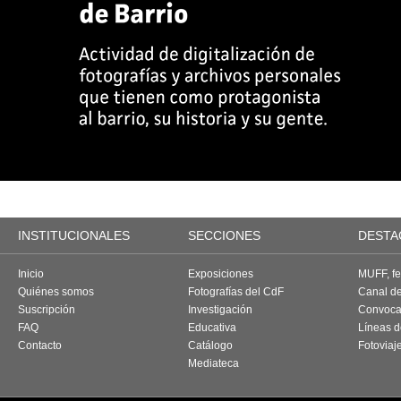
INSTITUCIONALES
SECCIONES
DESTA
Inicio
Exposiciones
MUFF, fes
Quiénes somos
Fotografías del CdF
Canal d
Suscripción
Investigación
Convoca
FAQ
Educativa
Líneas d
Contacto
Catálogo
Fotoviaj
Mediateca