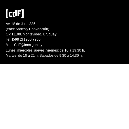
Av. 18 de Julio 885
(entre Andes y Convención)
CP 11100. Montevideo. Uruguay
Tel: [598 2] 1950 7960
Mail:
CdF@imm.gub.uy
Lunes, miércoles, jueves, viernes: de 10 a 19.30 h.
Martes: de 10 a 21 h. Sábados de 9.30 a 14.30 h.