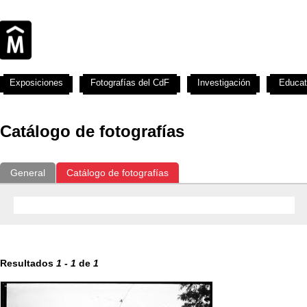
Exposiciones
Fotografías del CdF
Investigación
Educat
Catálogo de fotografías
General
Catálogo de fotografías
Resultados
1
-
1
de
1